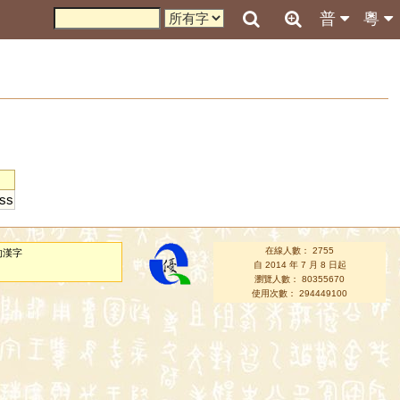
普
粵
ss
在線人數： 2755
的漢字
自 2014 年 7 月 8 日起
瀏覽人數： 80355670
使用次數： 294449100