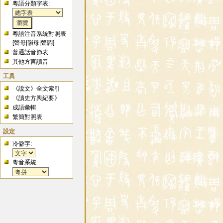
粵語分類字表:
粵語注音系統對照表
[
聲母
|
韻母
|
聲調
]
普通話音節表
其他方言讀音
工具
《說文》全文索引
《讀史方輿紀要》
成語彙輯
繁簡對照表
設定
冷僻字:
粵音系統: