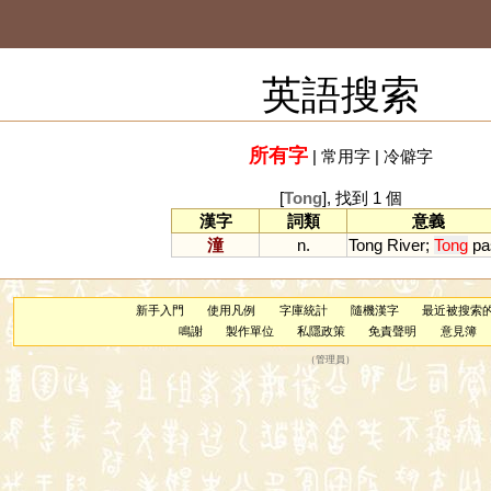
英語搜索
所有字
|
常用字
|
冷僻字
[
Tong
], 找到 1 個
漢字
詞類
意義
潼
n.
Tong
River
;
Tong
pa
新手入門
使用凡例
字庫統計
隨機漢字
最近被搜索
鳴謝
製作單位
私隱政策
免責聲明
意見簿
（
管理員
）