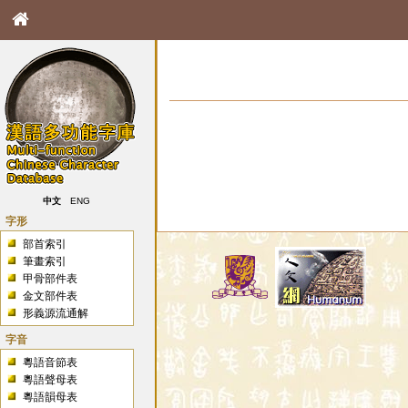
中文
ENG
字形
部首索引
筆畫索引
甲骨部件表
金文部件表
形義源流通解
字音
粵語音節表
粵語聲母表
粵語韻母表