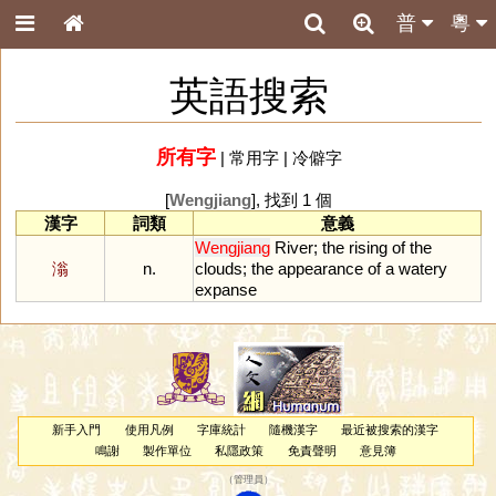
普
粵
英語搜索
所有字
|
常用字
|
冷僻字
[
Wengjiang
], 找到 1 個
漢字
詞類
意義
Wengjiang
River
;
the
rising
of
the
滃
n.
clouds
;
the
appearance
of
a
watery
expanse
新手入門
使用凡例
字庫統計
隨機漢字
最近被搜索的漢字
鳴謝
製作單位
私隱政策
免責聲明
意見簿
（
管理員
）