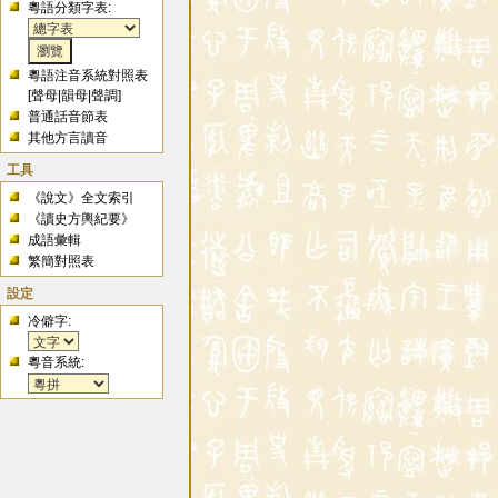
粵語分類字表:
粵語注音系統對照表
[
聲母
|
韻母
|
聲調
]
普通話音節表
其他方言讀音
工具
《說文》全文索引
《讀史方輿紀要》
成語彙輯
繁簡對照表
設定
冷僻字:
粵音系統: