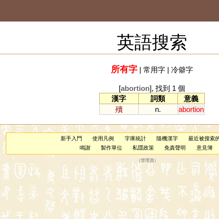
英語搜索
所有字
|
常用字
|
冷僻字
[
abortion
], 找到 1 個
漢字
詞類
意義
殰
n.
abortion
新手入門
使用凡例
字庫統計
隨機漢字
最近被搜索
鳴謝
製作單位
私隱政策
免責聲明
意見簿
（
管理員
）