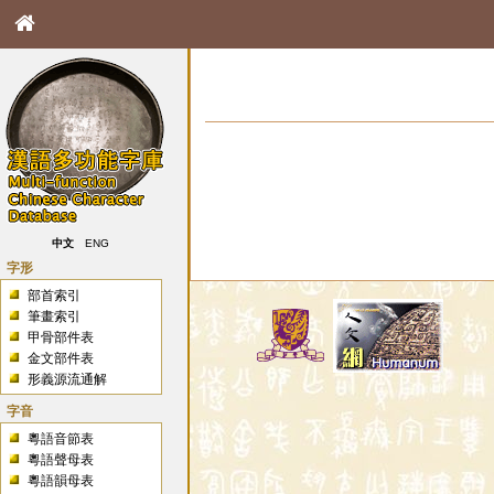
中文
ENG
字形
部首索引
筆畫索引
甲骨部件表
金文部件表
形義源流通解
字音
粵語音節表
粵語聲母表
粵語韻母表