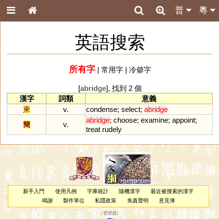
普
粵
英語搜索
所有字
|
常用字
|
冷僻字
[
abridge
], 找到 2 個
漢字
詞類
意義
柬
v.
condense
;
select
;
abridge
abridge
;
choose
;
examine
;
appoint
;
簡
v.
treat
rudely
新手入門
使用凡例
字庫統計
隨機漢字
最近被搜索的漢字
鳴謝
製作單位
私隱政策
免責聲明
意見簿
（
管理員
）