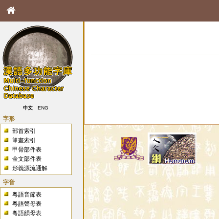
中文
ENG
字形
部首索引
筆畫索引
甲骨部件表
金文部件表
形義源流通解
字音
粵語音節表
粵語聲母表
粵語韻母表