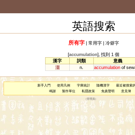
英語搜索
所有字
|
常用字
|
冷僻字
[
accumulation
], 找到 1 個
漢字
詞類
意義
潿
n.
accumulation
of
sew
新手入門
使用凡例
字庫統計
隨機漢字
最近被搜索
鳴謝
製作單位
私隱政策
免責聲明
意見簿
（
管理員
）