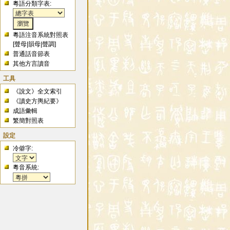
粵語分類字表:
粵語注音系統對照表
[
聲母
|
韻母
|
聲調
]
普通話音節表
其他方言讀音
工具
《說文》全文索引
《讀史方輿紀要》
成語彙輯
繁簡對照表
設定
冷僻字:
粵音系統: