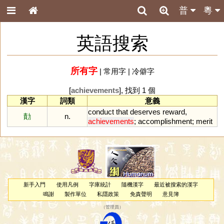
普
粵
英語搜索
所有字
|
常用字
|
冷僻字
[
achievements
], 找到 1 個
漢字
詞類
意義
conduct
that
deserves
reward
,
勣
n.
achievements
;
accomplishment
;
merit
新手入門
使用凡例
字庫統計
隨機漢字
最近被搜索的漢字
鳴謝
製作單位
私隱政策
免責聲明
意見簿
（
管理員
）