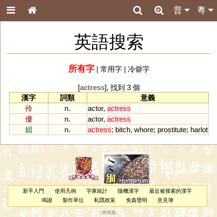
普
粵
英語搜索
所有字
|
常用字
|
冷僻字
[
actress
], 找到 3 個
漢字
詞類
意義
伶
n.
actor
,
actress
優
n.
actor
,
actress
娼
n.
actress
;
bitch
,
whore
;
prostitute
;
harlot
新手入門
使用凡例
字庫統計
隨機漢字
最近被搜索的漢字
鳴謝
製作單位
私隱政策
免責聲明
意見簿
（
管理員
）