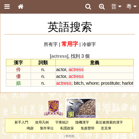
普
粵
英語搜索
常用字
所有字
|
|
冷僻字
[
actress
], 找到 3 個
漢字
詞類
意義
伶
n.
actor
,
actress
優
n.
actor
,
actress
娼
n.
actress
;
bitch
,
whore
;
prostitute
;
harlot
新手入門
使用凡例
字庫統計
隨機漢字
最近被搜索的漢字
鳴謝
製作單位
私隱政策
免責聲明
意見簿
（
管理員
）