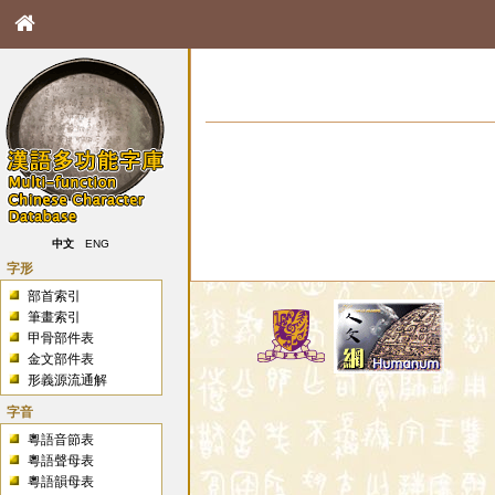
中文
ENG
字形
部首索引
筆畫索引
甲骨部件表
金文部件表
形義源流通解
字音
粵語音節表
粵語聲母表
粵語韻母表