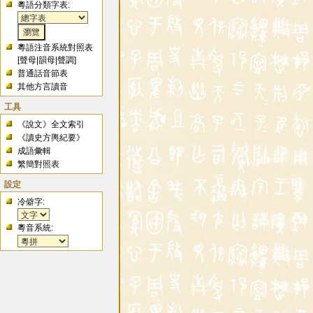
粵語分類字表:
粵語注音系統對照表
[
聲母
|
韻母
|
聲調
]
普通話音節表
其他方言讀音
工具
《說文》全文索引
《讀史方輿紀要》
成語彙輯
繁簡對照表
設定
冷僻字:
粵音系統: