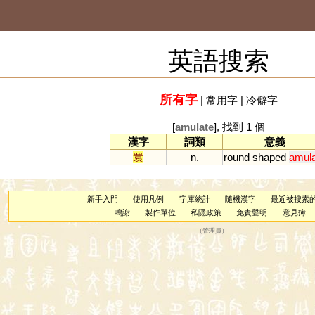
英語搜索
所有字
|
常用字
|
冷僻字
[
amulate
], 找到 1 個
漢字
詞類
意義
睘
n.
round
shaped
amul
新手入門
使用凡例
字庫統計
隨機漢字
最近被搜索
鳴謝
製作單位
私隱政策
免責聲明
意見簿
（
管理員
）