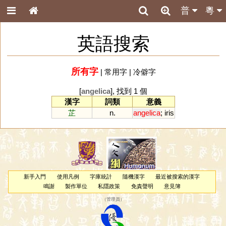
普
粵
英語搜索
所有字
|
常用字
|
冷僻字
[
angelica
], 找到 1 個
漢字
詞類
意義
芷
n.
angelica
;
iris
新手入門
使用凡例
字庫統計
隨機漢字
最近被搜索的漢字
鳴謝
製作單位
私隱政策
免責聲明
意見簿
（
管理員
）