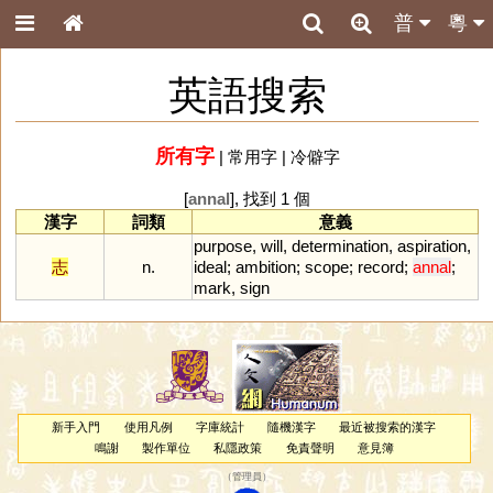
普
粵
英語搜索
所有字
|
常用字
|
冷僻字
[
annal
], 找到 1 個
漢字
詞類
意義
purpose
,
will
,
determination
,
aspiration
,
志
n.
ideal
;
ambition
;
scope
;
record
;
annal
;
mark
,
sign
新手入門
使用凡例
字庫統計
隨機漢字
最近被搜索的漢字
鳴謝
製作單位
私隱政策
免責聲明
意見簿
（
管理員
）