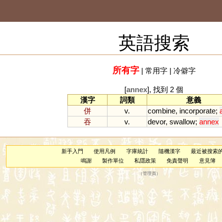
英語搜索
所有字
|
常用字
|
冷僻字
[
annex
], 找到 2 個
漢字
詞類
意義
併
v.
combine
,
incorporate
;
吞
v.
devor
,
swallow
;
annex
新手入門
使用凡例
字庫統計
隨機漢字
最近被搜索
鳴謝
製作單位
私隱政策
免責聲明
意見簿
（
管理員
）