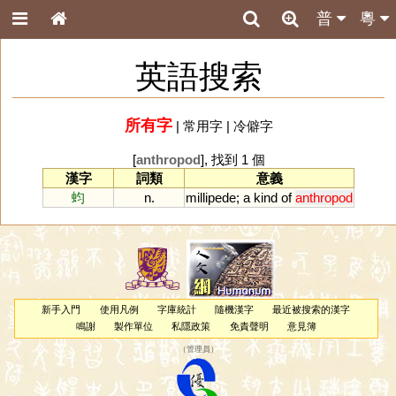
普
粵
英語搜索
所有字
|
常用字
|
冷僻字
[
anthropod
], 找到 1 個
漢字
詞類
意義
蚐
n.
millipede
;
a
kind
of
anthropod
新手入門
使用凡例
字庫統計
隨機漢字
最近被搜索的漢字
鳴謝
製作單位
私隱政策
免責聲明
意見簿
（
管理員
）