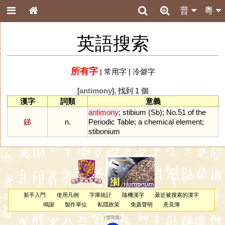
普
粵
英語搜索
所有字
|
常用字
|
冷僻字
[
antimony
], 找到 1 個
漢字
詞類
意義
antimony
;
stibium
(
Sb
);
No
.
51
of
the
銻
n.
Periodic
Table
;
a
chemical
element
;
stibonium
新手入門
使用凡例
字庫統計
隨機漢字
最近被搜索的漢字
鳴謝
製作單位
私隱政策
免責聲明
意見簿
（
管理員
）