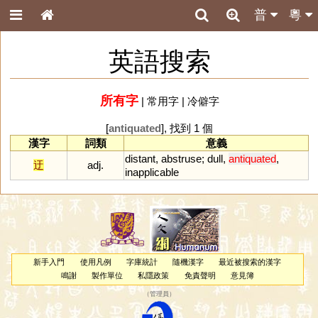
普
粵
英語搜索
所有字
|
常用字
|
冷僻字
[
antiquated
], 找到 1 個
漢字
詞類
意義
distant
,
abstruse
;
dull
,
antiquated
,
迂
adj.
inapplicable
新手入門
使用凡例
字庫統計
隨機漢字
最近被搜索的漢字
鳴謝
製作單位
私隱政策
免責聲明
意見簿
（
管理員
）