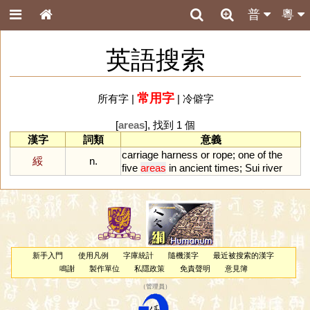
普
粵
英語搜索
常用字
所有字
|
|
冷僻字
[
areas
], 找到 1 個
漢字
詞類
意義
carriage
harness
or
rope
;
one
of
the
綏
n.
five
areas
in
ancient
times
;
Sui
river
新手入門
使用凡例
字庫統計
隨機漢字
最近被搜索的漢字
鳴謝
製作單位
私隱政策
免責聲明
意見簿
（
管理員
）