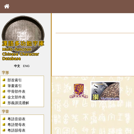
中文
ENG
字形
部首索引
筆畫索引
甲骨部件表
金文部件表
形義源流通解
字音
粵語音節表
粵語聲母表
粵語韻母表