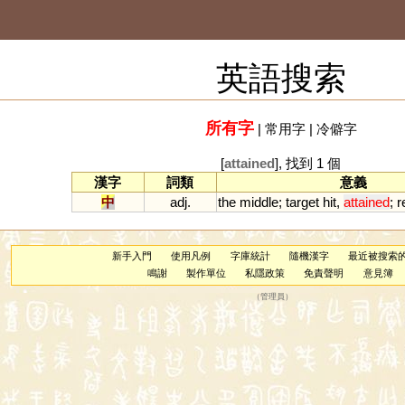
英語搜索
所有字
|
常用字
|
冷僻字
[
attained
], 找到 1 個
漢字
詞類
意義
中
adj.
the
middle
;
target
hit
,
attained
;
r
新手入門
使用凡例
字庫統計
隨機漢字
最近被搜索
鳴謝
製作單位
私隱政策
免責聲明
意見簿
（
管理員
）