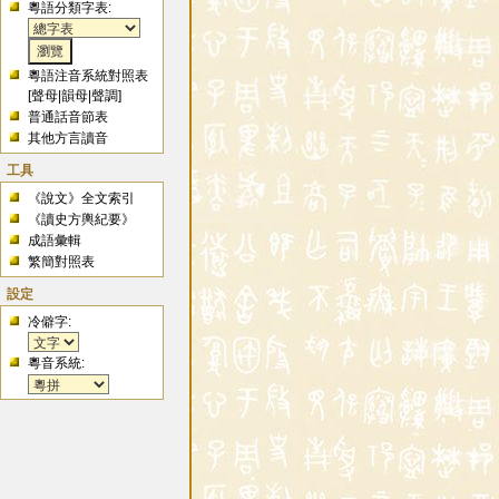
粵語分類字表:
粵語注音系統對照表
[
聲母
|
韻母
|
聲調
]
普通話音節表
其他方言讀音
工具
《說文》全文索引
《讀史方輿紀要》
成語彙輯
繁簡對照表
設定
冷僻字:
粵音系統: