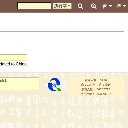
普
粵
elated
to
China
在線人數： 3116
的漢字
自 2014 年 7 月 8 日起
瀏覽人數： 80205717
使用次數： 294176787