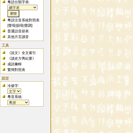
粵語分類字表:
粵語注音系統對照表
[
聲母
|
韻母
|
聲調
]
普通話音節表
其他方言讀音
工具
《說文》全文索引
《讀史方輿紀要》
成語彙輯
繁簡對照表
設定
冷僻字:
粵音系統: