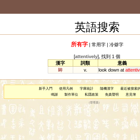
英語搜索
所有字
|
常用字
|
冷僻字
[
attentively
], 找到 1 個
漢字
詞類
意義
眸
v.
look
down
at
attenti
新手入門
使用凡例
字庫統計
隨機漢字
最近被搜索
鳴謝
製作單位
私隱政策
免責聲明
意見簿
（
管理員
）