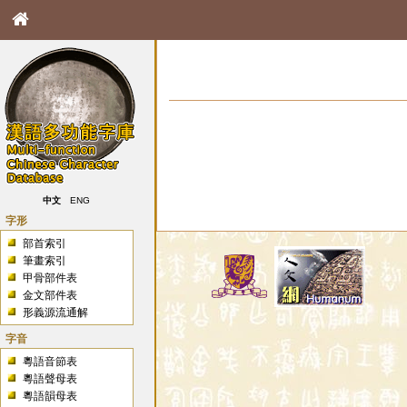
中文
ENG
字形
部首索引
筆畫索引
甲骨部件表
金文部件表
形義源流通解
字音
粵語音節表
粵語聲母表
粵語韻母表