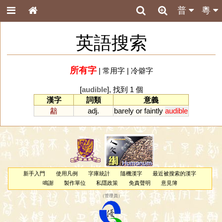
普
粵
英語搜索
所有字
|
常用字
|
冷僻字
[
audible
], 找到 1 個
漢字
詞類
意義
韽
adj.
barely
or
faintly
audible
新手入門
使用凡例
字庫統計
隨機漢字
最近被搜索的漢字
鳴謝
製作單位
私隱政策
免責聲明
意見簿
（
管理員
）