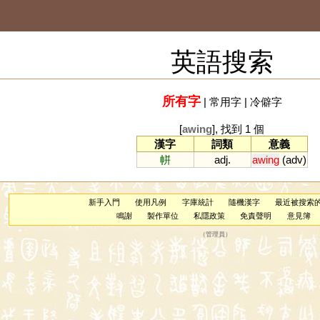
英語搜索
所有字
|
常用字
|
冷僻字
[
awing
], 找到 1 個
漢字
詞類
意義
帡
adj.
awing
(
adv
)
新手入門
使用凡例
字庫統計
隨機漢字
最近被搜索
鳴謝
製作單位
私隱政策
免責聲明
意見簿
（
管理員
）