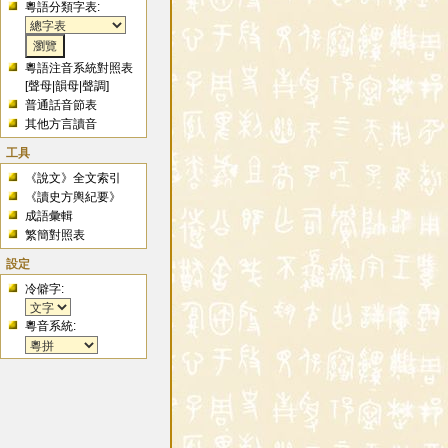
粵語分類字表:
粵語注音系統對照表
[
聲母
|
韻母
|
聲調
]
普通話音節表
其他方言讀音
工具
《說文》全文索引
《讀史方輿紀要》
成語彙輯
繁簡對照表
設定
冷僻字:
粵音系統: