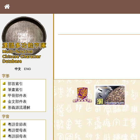
中文
ENG
字形
部首索引
筆畫索引
甲骨部件表
金文部件表
形義源流通解
字音
粵語音節表
粵語聲母表
粵語韻母表