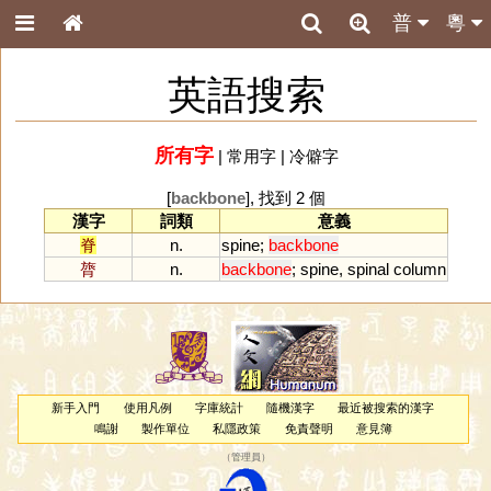
普
粵
英語搜索
所有字
|
常用字
|
冷僻字
[
backbone
], 找到 2 個
漢字
詞類
意義
脊
n.
spine
;
backbone
膂
n.
backbone
;
spine
,
spinal
column
新手入門
使用凡例
字庫統計
隨機漢字
最近被搜索的漢字
鳴謝
製作單位
私隱政策
免責聲明
意見簿
（
管理員
）