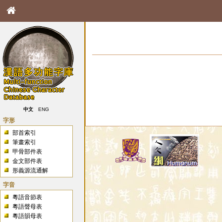
中文
ENG
字形
部首索引
筆畫索引
甲骨部件表
金文部件表
形義源流通解
字音
粵語音節表
粵語聲母表
粵語韻母表