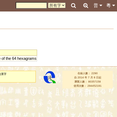
普
粵
e
of
the
64
hexagrams
在線人數： 2290
的漢字
自 2014 年 7 月 8 日起
瀏覽人數： 80357158
使用次數： 294452191