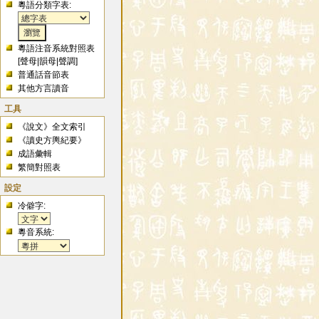
粵語分類字表:
粵語注音系統對照表
[
聲母
|
韻母
|
聲調
]
普通話音節表
其他方言讀音
工具
《說文》全文索引
《讀史方輿紀要》
成語彙輯
繁簡對照表
設定
冷僻字:
粵音系統: