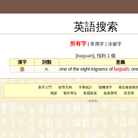
英語搜索
所有字
|
常用字
|
冷僻字
[
baguah
], 找到 1 個
漢字
詞類
意義
兌
n.
one
of
the
eight
trigrams
of
baguah
;
on
新手入門
使用凡例
字庫統計
隨機漢字
最近被搜索
鳴謝
製作單位
私隱政策
免責聲明
意見簿
（
管理員
）