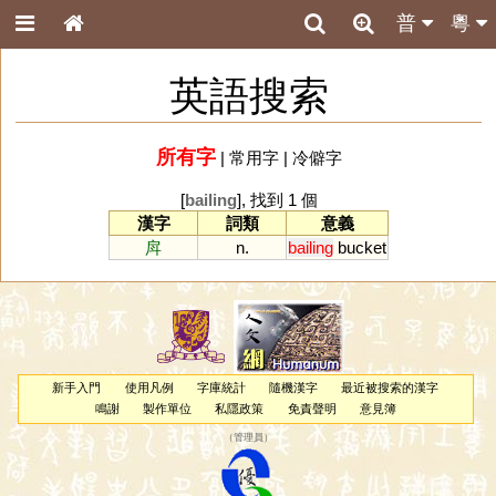
普
粵
英語搜索
所有字
|
常用字
|
冷僻字
[
bailing
], 找到 1 個
漢字
詞類
意義
戽
n.
bailing
bucket
新手入門
使用凡例
字庫統計
隨機漢字
最近被搜索的漢字
鳴謝
製作單位
私隱政策
免責聲明
意見簿
（
管理員
）