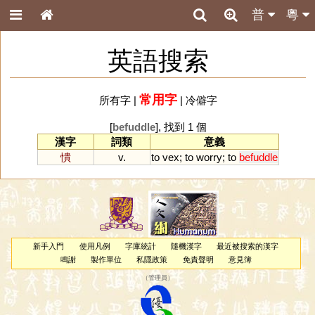
普
粵
英語搜索
常用字
所有字
|
|
冷僻字
[
befuddle
], 找到 1 個
漢字
詞類
意義
憒
v.
to
vex
;
to
worry
;
to
befuddle
新手入門
使用凡例
字庫統計
隨機漢字
最近被搜索的漢字
鳴謝
製作單位
私隱政策
免責聲明
意見簿
（
管理員
）