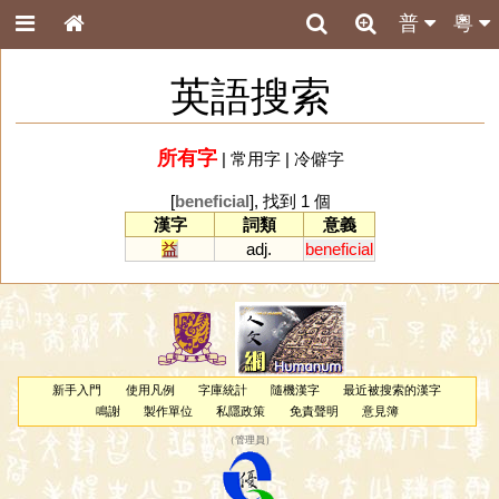
普
粵
英語搜索
所有字
|
常用字
|
冷僻字
[
beneficial
], 找到 1 個
漢字
詞類
意義
益
adj.
beneficial
新手入門
使用凡例
字庫統計
隨機漢字
最近被搜索的漢字
鳴謝
製作單位
私隱政策
免責聲明
意見簿
（
管理員
）