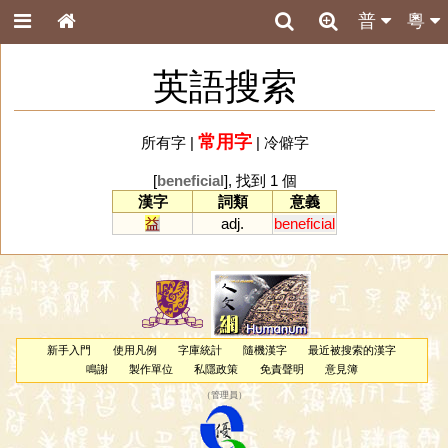
普
粵
英語搜索
常用字
所有字
|
|
冷僻字
[
beneficial
], 找到 1 個
漢字
詞類
意義
益
adj.
beneficial
新手入門
使用凡例
字庫統計
隨機漢字
最近被搜索的漢字
鳴謝
製作單位
私隱政策
免責聲明
意見簿
（
管理員
）