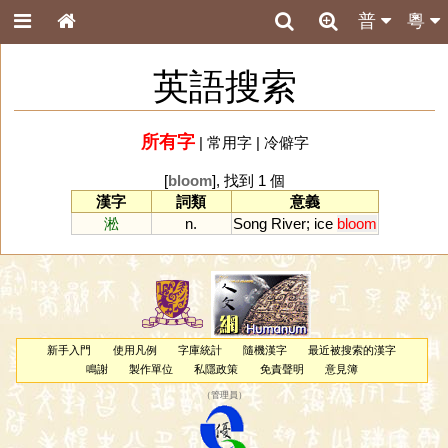
普
粵
英語搜索
所有字
|
常用字
|
冷僻字
[
bloom
], 找到 1 個
漢字
詞類
意義
淞
n.
Song
River
;
ice
bloom
新手入門
使用凡例
字庫統計
隨機漢字
最近被搜索的漢字
鳴謝
製作單位
私隱政策
免責聲明
意見簿
（
管理員
）