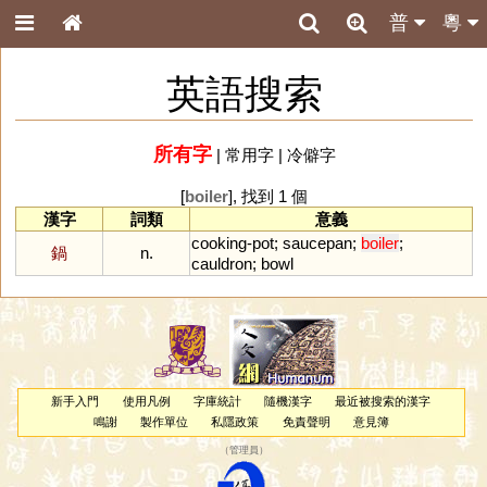
普
粵
英語搜索
所有字
|
常用字
|
冷僻字
[
boiler
], 找到 1 個
漢字
詞類
意義
cooking
-
pot
;
saucepan
;
boiler
;
鍋
n.
cauldron
;
bowl
新手入門
使用凡例
字庫統計
隨機漢字
最近被搜索的漢字
鳴謝
製作單位
私隱政策
免責聲明
意見簿
（
管理員
）