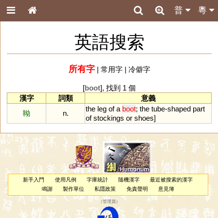
普
粵
英語搜索
所有字
|
常用字
|
冷僻字
[
boot
], 找到 1 個
漢字
詞類
意義
the
leg
of
a
boot
;
the
tube
-
shaped
part
靿
n.
of
stockings
or
shoes
]
新手入門
使用凡例
字庫統計
隨機漢字
最近被搜索的漢字
鳴謝
製作單位
私隱政策
免責聲明
意見簿
（
管理員
）