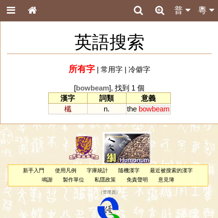
普
粵
英語搜索
所有字
|
常用字
|
冷僻字
[
bowbeam
], 找到 1 個
漢字
詞類
意義
櫼
n.
the
bowbeam
新手入門
使用凡例
字庫統計
隨機漢字
最近被搜索的漢字
鳴謝
製作單位
私隱政策
免責聲明
意見簿
（
管理員
）