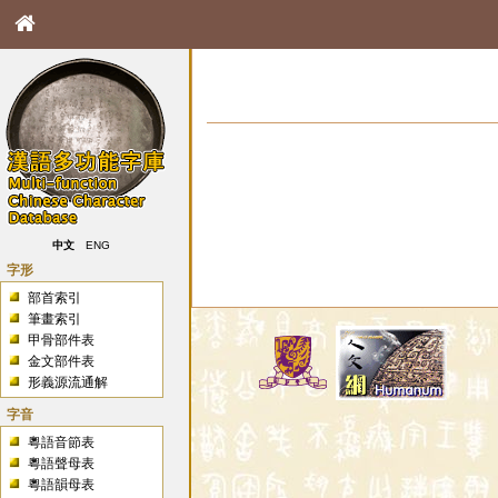
中文
ENG
字形
部首索引
筆畫索引
甲骨部件表
金文部件表
形義源流通解
字音
粵語音節表
粵語聲母表
粵語韻母表