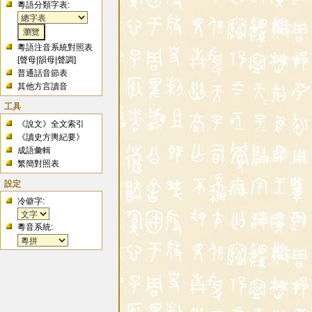
粵語分類字表:
粵語注音系統對照表
[
聲母
|
韻母
|
聲調
]
普通話音節表
其他方言讀音
工具
《說文》全文索引
《讀史方輿紀要》
成語彙輯
繁簡對照表
設定
冷僻字:
粵音系統: