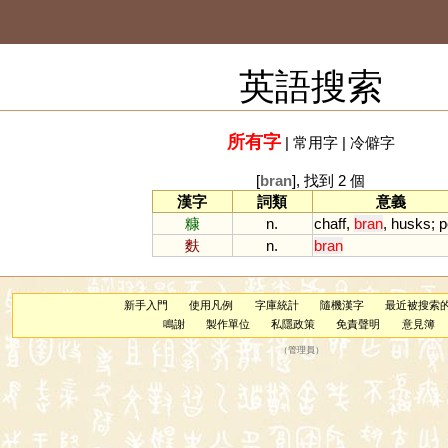
英語搜索
所有字
|
常用字
|
冷僻字
[
bran
], 找到 2 個
漢字
詞類
意義
糠
n.
chaff
,
bran
,
husks
;
p
麩
n.
bran
新手入門
使用凡例
字庫統計
隨機漢字
最近被搜索
鳴謝
製作單位
私隱政策
免責聲明
意見簿
（
管理員
）