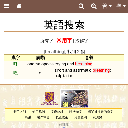
普
粵
英語搜索
常用字
所有字
|
|
冷僻字
[
breathing
], 找到 2 個
漢字
詞類
意義
咻
onomatopoeia
crying
and
breathing
short
and
asthmatic
breathing
;
唈
n.
palpitation
新手入門
使用凡例
字庫統計
隨機漢字
最近被搜索的漢字
鳴謝
製作單位
私隱政策
免責聲明
意見簿
（
管理員
）