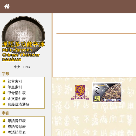
中文
ENG
字形
部首索引
筆畫索引
甲骨部件表
金文部件表
形義源流通解
字音
粵語音節表
粵語聲母表
粵語韻母表