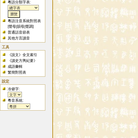
粵語分類字表:
粵語注音系統對照表
[
聲母
|
韻母
|
聲調
]
普通話音節表
其他方言讀音
工具
《說文》全文索引
《讀史方輿紀要》
成語彙輯
繁簡對照表
設定
冷僻字:
粵音系統: