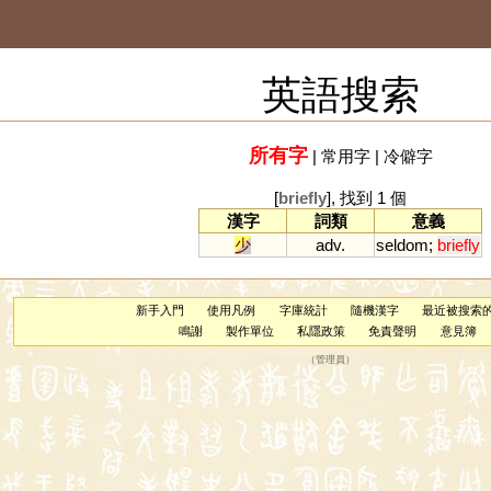
英語搜索
所有字
|
常用字
|
冷僻字
[
briefly
], 找到 1 個
漢字
詞類
意義
少
adv.
seldom
;
briefly
新手入門
使用凡例
字庫統計
隨機漢字
最近被搜索
鳴謝
製作單位
私隱政策
免責聲明
意見簿
（
管理員
）