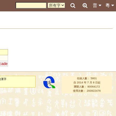
普
粵
cade
在線人數： 5801
的漢字
自 2014 年 7 月 8 日起
瀏覽人數： 80064172
使用次數： 293922476