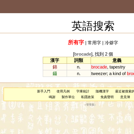
英語搜索
所有字
|
常用字
|
冷僻字
[
brocade
], 找到 2 個
漢字
詞類
意義
錦
n.
brocade
,
tapestry
鑷
n.
tweezer
;
a
kind
of
bro
新手入門
使用凡例
字庫統計
隨機漢字
最近被搜索
鳴謝
製作單位
私隱政策
免責聲明
意見簿
（
管理員
）