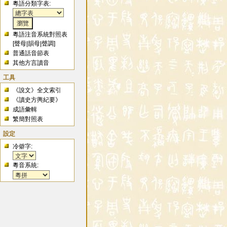
粵語分類字表:
粵語注音系統對照表
[
聲母
|
韻母
|
聲調
]
普通話音節表
其他方言讀音
工具
《說文》全文索引
《讀史方輿紀要》
成語彙輯
繁簡對照表
設定
冷僻字:
粵音系統: