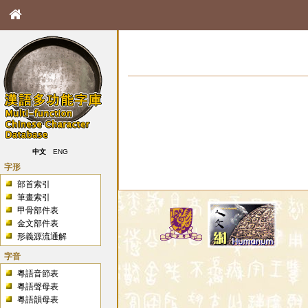
中文
ENG
字形
部首索引
筆畫索引
甲骨部件表
金文部件表
形義源流通解
字音
粵語音節表
粵語聲母表
粵語韻母表