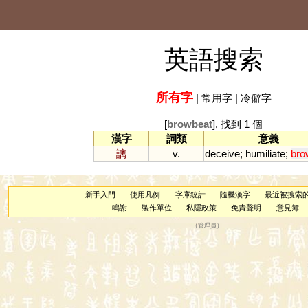
英語搜索
所有字
|
常用字
|
冷僻字
[
browbeat
], 找到 1 個
漢字
詞類
意義
謧
v.
deceive
;
humiliate
;
bro
新手入門
使用凡例
字庫統計
隨機漢字
最近被搜索
鳴謝
製作單位
私隱政策
免責聲明
意見簿
（
管理員
）