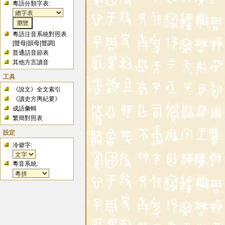
粵語分類字表:
粵語注音系統對照表
[
聲母
|
韻母
|
聲調
]
普通話音節表
其他方言讀音
工具
《說文》全文索引
《讀史方輿紀要》
成語彙輯
繁簡對照表
設定
冷僻字:
粵音系統: