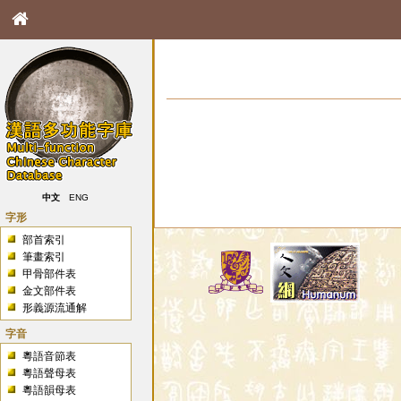
中文
ENG
字形
部首索引
筆畫索引
甲骨部件表
金文部件表
形義源流通解
字音
粵語音節表
粵語聲母表
粵語韻母表