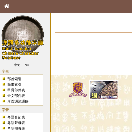
中文
ENG
字形
部首索引
筆畫索引
甲骨部件表
金文部件表
形義源流通解
字音
粵語音節表
粵語聲母表
粵語韻母表