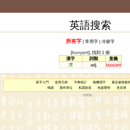
英語搜索
所有字
|
常用字
|
冷僻字
[
buoyant
], 找到 1 個
漢字
詞類
意義
滼
adj.
buoyant
新手入門
使用凡例
字庫統計
隨機漢字
最近被搜索
鳴謝
製作單位
私隱政策
免責聲明
意見簿
（
管理員
）