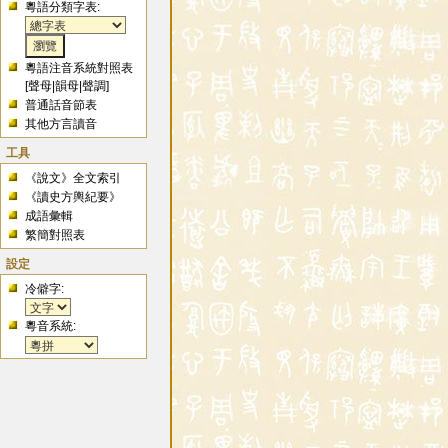
粵語分類字表:
粵語注音系統對照表
[
聲母
|
韻母
|
聲調
]
普通話音節表
其他方言讀音
工具
《說文》全文索引
《讀史方輿紀要》
成語彙輯
繁簡對照表
設定
冷僻字:
粵音系統: