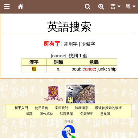
普
粵
英語搜索
所有字
|
常用字
|
冷僻字
[
canoe
], 找到 1 個
漢字
詞類
意義
船
n.
boat
;
canoe
;
junk
;
ship
新手入門
使用凡例
字庫統計
隨機漢字
最近被搜索的漢字
鳴謝
製作單位
私隱政策
免責聲明
意見簿
（
管理員
）