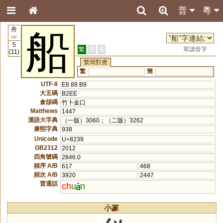
普
粵
舟
船
137
5
繁
簡
港
單讀音字
(11)
繁簡對應
繁
簡
UTF-8
E8 88 B9
大五碼
B2EE
倉頡碼
竹卜金口
Matthews
1447
漢語大字典
（一版）3060；（二版）3262
康熙字典
938
Unicode
U+8239
GB2312
2012
四角號碼
2846.0
頻序 A/B
617
468
頻次 A/B
3920
2447
普通話
ch
u
n
小篆