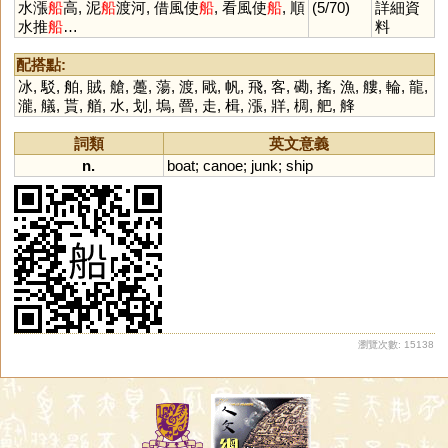
水漲
船
高, 泥
船
渡河, 借風使
船
, 看風使
船
, 順
(5/70)
詳細資
水推
船
…
料
配搭點:
冰
,
駁
,
舶
,
賊
,
艙
,
躉
,
蕩
,
渡
,
戙
,
帆
,
飛
,
客
,
磡
,
搖
,
漁
,
艛
,
輪
,
龍
,
瀧
,
艤
,
貰
,
艏
,
水
,
划
,
塢
,
罾
,
走
,
楫
,
漲
,
牂
,
椆
,
舥
,
艂
詞類
英文意義
n.
boat
;
canoe
;
junk
;
ship
瀏覽次數: 15138