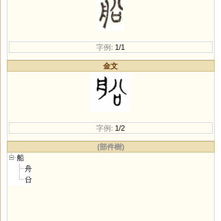
字例:
1/1
金文
字例:
1/2
(部件樹)
船
舟
㕣