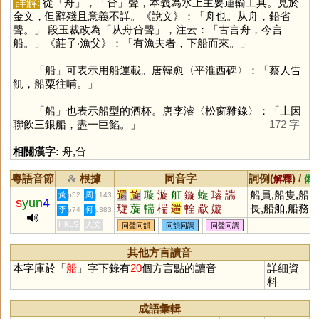
詳解:
從「
舟
」，「
㕣
」聲，本義為水上主要運輸工具。見於
金文，但辭殘且意義不詳。《說文》：「舟也。从舟，鉛省
聲。」 段玉裁改為「从舟㕣聲」，注云：「古言舟，今言
船。」《莊子‧漁父》：「有漁夫者，下船而來。」
「
船
」可表示用船運載。唐韓愈〈平淮西碑〉：「蔡人告
飢，船粟往哺。」
「
船
」也表示船型的酒杯。唐李濬〈松窗雜錄〉：「上因
聯飲三銀船，盡一巨餡。」
172 字
相關漢字:
舟
,
㕣
粵語音節
根據
同音字
詞例(
) /
&
解釋
備
還
旋
璇
漩
舡
鏇
蜁
璿
諯
船員,船隻,船
黃
周
p52
p143
s
yun
4
琁
蔙
輲
椯
遄
輇
歂
嫙
長,船舶,船務,
李
何
p74
p383
船隊,船艦,船
HKLS
人文
同聲同韻
同韻同調
同聲同調
運,船艙,船塢
其他方言讀音
本字庫於「
船
」字下錄有
20
個方言點的讀音
詳細資
料
成語彙輯