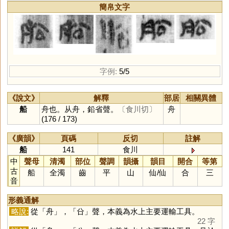
簡帛文字
字例:
5/5
《說文》
解釋
部居
相關異體
船
舟也。从舟，鉛省聲。
〔食川切〕
舟
(176 / 173)
《廣韻》
頁碼
反切
註解
船
141
食川
中
聲母
清濁
部位
聲調
韻攝
韻目
開合
等第
古
船
全濁
齒
平
山
仙
/
仙
合
三
音
形義通解
略說:
從「
舟
」，「
㕣
」聲，本義為水上主要運輸工具。
22 字