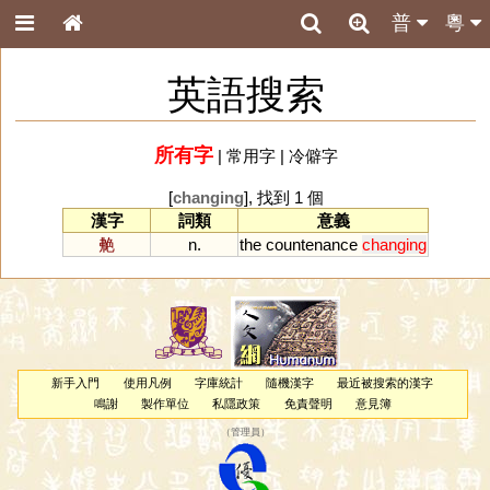
普
粵
英語搜索
所有字
|
常用字
|
冷僻字
[
changing
], 找到 1 個
漢字
詞類
意義
艴
n.
the
countenance
changing
新手入門
使用凡例
字庫統計
隨機漢字
最近被搜索的漢字
鳴謝
製作單位
私隱政策
免責聲明
意見簿
（
管理員
）