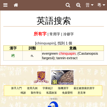
普
粵
英語搜索
所有字
|
常用字
|
冷僻字
[
chinquapin
], 找到 1 個
漢字
詞類
意義
evergreen
chinquapin
; (
Castanopsis
栲
n.
fargesii
);
tannin
extract
新手入門
使用凡例
字庫統計
隨機漢字
最近被搜索的漢字
鳴謝
製作單位
私隱政策
免責聲明
意見簿
（
管理員
）