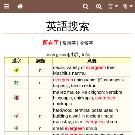
普
粵
英語搜索
所有字
|
常用字
|
冷僻字
[
evergreen
], 找到 6 個
漢字
詞類
意義
cedar
;
variety
of
evergreen
tree
;
柟
n.
Machilus
nanmu
evergreen
chinquapin
; (
Castanopsis
栲
n.
fargesii
);
tannin
extract
mallet
;
mallet
-
like
chignon
;
vertebra
;
椎
n.
hinquapin
,
chinkapin
,
evergreen
chinkapin
hardwood
;
terminal
posts
used
in
楨
n.
building
a
wall
in
ancient
times
;
mainstay
,
pillar
;
evergreen
shrub
榎
n.
small
evergreen
shrub
small
evergreen
shrub
;
the
tea
plant