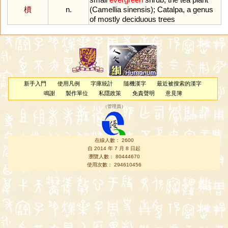
檟
n.
(
Camellia
sinensis
);
Catalpa
,
a
genus
of
mostly
deciduous
trees
新手入門
使用凡例
字庫統計
隨機漢字
最近被搜索的漢字
鳴謝
製作單位
私隱政策
免責聲明
意見簿
（
管理員
）
在線人數： 2600
自 2014 年 7 月 8 日起
瀏覽人數： 80444670
使用次數： 294610456