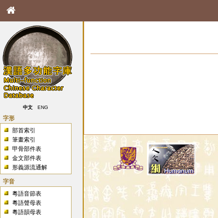
中文
ENG
字形
部首索引
筆畫索引
甲骨部件表
金文部件表
形義源流通解
字音
粵語音節表
粵語聲母表
粵語韻母表