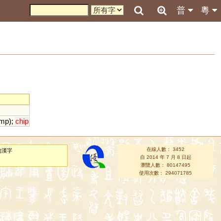
普
粵
amp
);
chip
在線人數： 3452
的漢字
自 2014 年 7 月 8 日起
瀏覽人數： 80147495
使用次數： 294071785