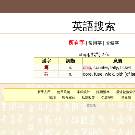
英語搜索
所有字
|
常用字
|
冷僻字
[
chip
], 找到 2 個
漢字
詞類
意義
籌
n.
chip
,
counter
,
tally
,
ticket
芯
n.
core
,
fuse
,
wick
,
pith
(
of
l
新手入門
使用凡例
字庫統計
隨機漢字
最近被搜索
鳴謝
製作單位
私隱政策
免責聲明
意見簿
（
管理員
）