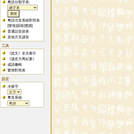
粵語分類字表:
粵語注音系統對照表
[
聲母
|
韻母
|
聲調
]
普通話音節表
其他方言讀音
工具
《說文》全文索引
《讀史方輿紀要》
成語彙輯
繁簡對照表
設定
冷僻字:
粵音系統: