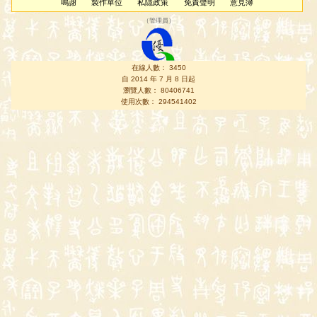
鳴謝
製作單位
私隱政策
免責聲明
意見簿
（
管理員
）
在線人數： 3450
自 2014 年 7 月 8 日起
瀏覽人數： 80406741
使用次數： 294541402