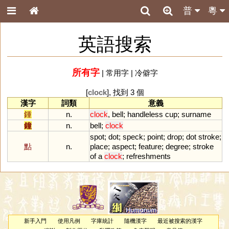
普
粵
英語搜索
所有字
|
常用字
|
冷僻字
[
clock
], 找到 3 個
漢字
詞類
意義
鍾
n.
clock
,
bell
;
handleless
cup
;
surname
鐘
n.
bell
;
clock
spot
;
dot
;
speck
;
point
;
drop
;
dot
stroke
;
點
n.
place
;
aspect
;
feature
;
degree
;
stroke
of
a
clock
;
refreshments
新手入門
使用凡例
字庫統計
隨機漢字
最近被搜索的漢字