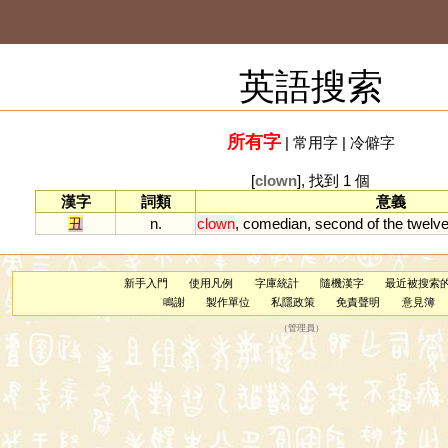
英語搜索
所有字
|
常用字
|
冷僻字
[
clown
], 找到 1 個
漢字
詞類
意義
丑
n.
clown
,
comedian
,
second
of
the
twelv
新手入門
使用凡例
字庫統計
隨機漢字
最近被搜索
鳴謝
製作單位
私隱政策
免責聲明
意見簿
（
管理員
）