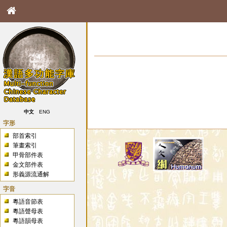
中文
ENG
字形
部首索引
筆畫索引
甲骨部件表
金文部件表
形義源流通解
字音
粵語音節表
粵語聲母表
粵語韻母表