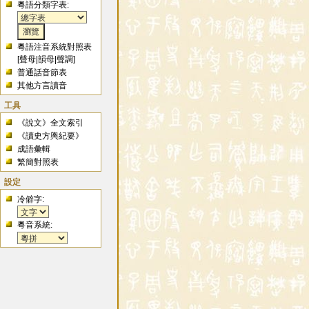
粵語分類字表:
粵語注音系統對照表
[
聲母
|
韻母
|
聲調
]
普通話音節表
其他方言讀音
工具
《說文》全文索引
《讀史方輿紀要》
成語彙輯
繁簡對照表
設定
冷僻字:
粵音系統: