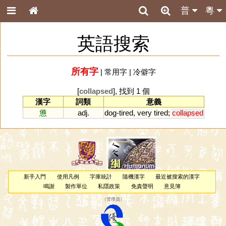
普
粵
英語搜索
所有字
|
常用字
|
冷僻字
[
collapsed
], 找到 1 個
漢字
詞類
意義
憊
adj.
dog
-
tired
,
very
tired
;
collapsed
新手入門
使用凡例
字庫統計
隨機漢字
最近被搜索的漢字
鳴謝
製作單位
私隱政策
免責聲明
意見簿
（
管理員
）