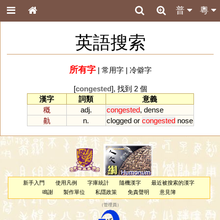
普
粵
英語搜索
所有字
|
常用字
|
冷僻字
[
congested
], 找到 2 個
漢字
詞類
意義
穊
adj.
congested
,
dense
鼽
n.
clogged
or
congested
nose
新手入門
使用凡例
字庫統計
隨機漢字
最近被搜索的漢字
鳴謝
製作單位
私隱政策
免責聲明
意見簿
（
管理員
）