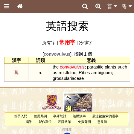
普
粵
英語搜索
常用字
所有字
|
|
冷僻字
[
convovulvus
], 找到 1 個
漢字
詞類
意義
the
convovulvus
;
parasitic
plants
such
蔦
n.
as
mistletoe
;
Ribes
ambiguum
;
grossulariaceae
新手入門
使用凡例
字庫統計
隨機漢字
最近被搜索的漢字
鳴謝
製作單位
私隱政策
免責聲明
意見簿
（
管理員
）