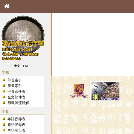
中文
ENG
字形
部首索引
筆畫索引
甲骨部件表
金文部件表
形義源流通解
字音
粵語音節表
粵語聲母表
粵語韻母表