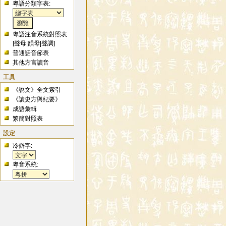
粵語分類字表:
粵語注音系統對照表
[
聲母
|
韻母
|
聲調
]
普通話音節表
其他方言讀音
工具
《說文》全文索引
《讀史方輿紀要》
成語彙輯
繁簡對照表
設定
冷僻字:
粵音系統: