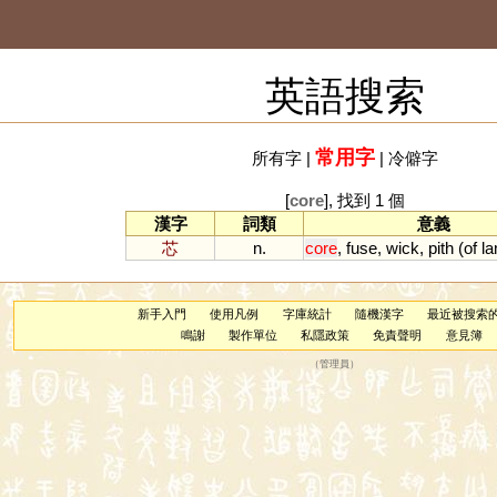
英語搜索
常用字
所有字
|
|
冷僻字
[
core
], 找到 1 個
漢字
詞類
意義
芯
n.
core
,
fuse
,
wick
,
pith
(
of
l
新手入門
使用凡例
字庫統計
隨機漢字
最近被搜索
鳴謝
製作單位
私隱政策
免責聲明
意見簿
（
管理員
）