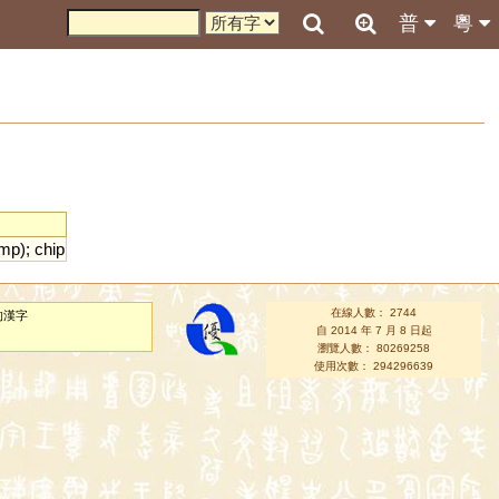
普
粵
amp
);
chip
在線人數： 2744
的漢字
自 2014 年 7 月 8 日起
瀏覽人數： 80269258
使用次數： 294296639