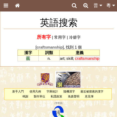
普
粵
英語搜索
所有字
|
常用字
|
冷僻字
[
craftsmanship
], 找到 1 個
漢字
詞類
意義
蓺
n.
art
;
skill
;
craftsmanship
新手入門
使用凡例
字庫統計
隨機漢字
最近被搜索的漢字
鳴謝
製作單位
私隱政策
免責聲明
意見簿
（
管理員
）