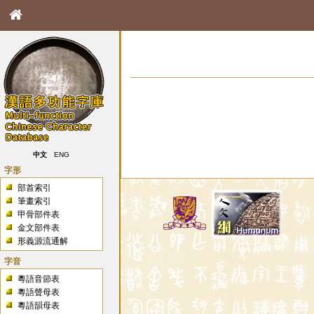
中文
ENG
字形
部首索引
筆畫索引
甲骨部件表
金文部件表
形義源流通解
字音
粵語音節表
粵語聲母表
粵語韻母表