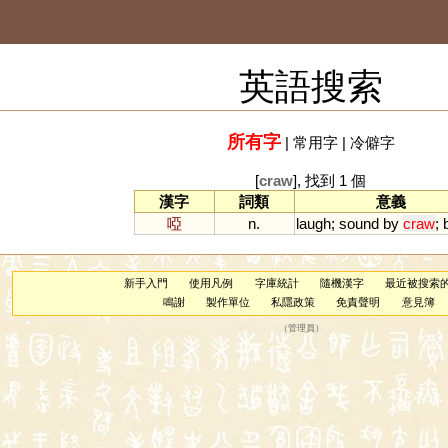
英語搜索
所有字
|
常用字
|
冷僻字
[
craw
], 找到 1 個
漢字
詞類
意義
啞
n.
laugh
;
sound
by
craw
;
新手入門
使用凡例
字庫統計
隨機漢字
最近被搜索
鳴謝
製作單位
私隱政策
免責聲明
意見簿
（
管理員
）