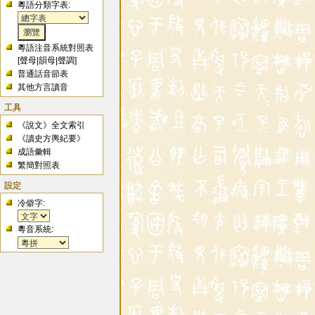
粵語分類字表:
粵語注音系統對照表
[
聲母
|
韻母
|
聲調
]
普通話音節表
其他方言讀音
工具
《說文》全文索引
《讀史方輿紀要》
成語彙輯
繁簡對照表
設定
冷僻字:
粵音系統: